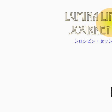
内
容
を
ス
キ
ッ
シロシビン・セッ
プ