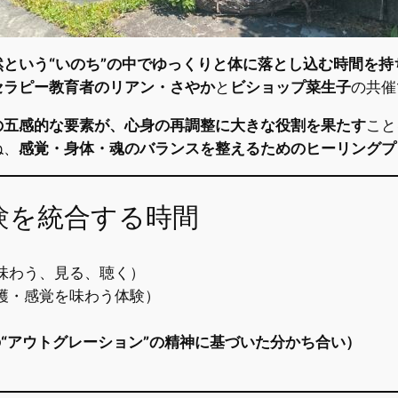
という“いのち”の中でゆっくりと体に落とし込む時間を持
セラピー教育者のリアン・さやか
と
ビショップ菜生子
の共催
の五感的な要素が、心身の再調整に大きな役割を果たす
こと
ね、
感覚・身体・魂のバランスを整えるためのヒーリングプ
験を統合する時間
味わう、見る、聴く）
穫・感覚を味わう体験）
ionの“アウトグレーション”の精神に基づいた分かち合い）