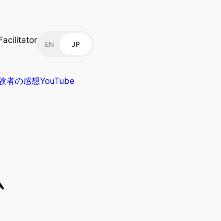
acilitator
EN
JP
験者の感想
YouTube
ム