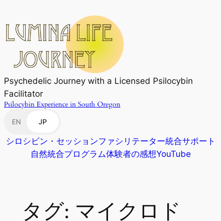
内
容
を
ス
キ
ッ
Psychedelic Journey with a Licensed Psilocybin
プ
Facilitator
Psilocybin Experience in South Oregon
EN
JP
シロシビン・セッション
ファシリテーター
統合サポート
自然統合プログラム
体験者の感想
YouTube
タグ:
マイクロド